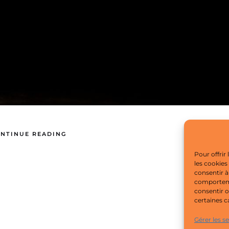
NTINUE READING
Pour offrir
les cookies
consentir à
comportemen
consentir o
certaines c
Gérer les s