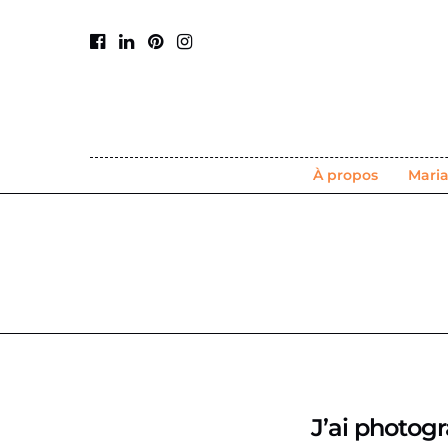
À propos
Mari
J’ai photogr