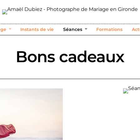
age
Instants de vie
Séances
Formations
Act
Bons cadeaux