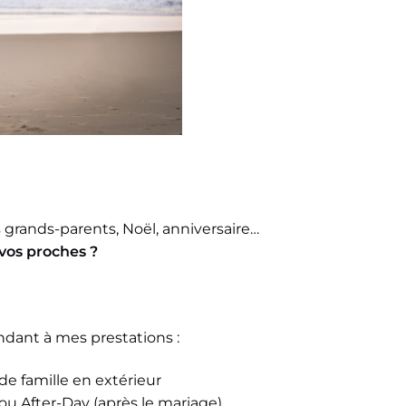
s grands-parents, Noël, anniversaire…
 vos proches ?
dant à mes prestations :
e famille en extérieur
u After-Day (après le mariage)